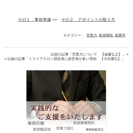
その１．事前準備
>>
その２．アポイントの取り方
カテゴリー：
営業力
,
新規開拓
,
産業学
以前の記事
「営業力について 【遠藤弘之】」
»
« 以後の記事
「トライアスロン競技者に経営者が多い理由 【大内康弘】」