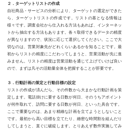
２．ターゲットリストの作成
自社商品・サービスの分析により、ターゲットの選定ができた
ら、ターゲットリストの作成です。リストの基となる情報は
様々です。調査会社から仕入れる方法もあれば、インターネッ
トから抽出する方法もあります。各々取得できるデータの精度
が異なりますので、状況に応じて選択してください。ここで大
切なのは、営業対象先がどれくらいあるかを知ることです。最
初からリストの精度にこだわってしまうと、営業活動が先に進
みません。リストの精度は営業活動を通じて上げていけば良い
ので、まずは凡その活動量全体を把握することが肝要です。
３．行動計画の策定と行動目標の設定
リストの作成が済んだら、その件数から大まかな行動計画を策
定します。電話掛けに要する日数が何日、そのうちアポイント
が何件取れて、訪問に要する日数が何日、といった具合です。
ここで重要なのは、あまり精緻な計画を立てようとしないこと
です。最初から高い目標を立てたり、緻密な時間割を組んだり
してしまうと、直ぐに破綻します。とりあえず数件実施してみ