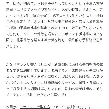
て、様子が掴めてから数値を落としていく、という手法の方が
遠回りに見えて返って現実的です。凡その目安が見えたら、ア
ポイントを○件、訪問を○件、見積提出を○件というふうに行動
目標を設定していきます。見積提出目標件数と過去の成約率か
ら概算の予算達成率が算出されますので、数字が足りないよう
でしたら、リストの件数を増やす、アポイント獲得率の向上を
図る、提案件数を増やす等の策を施し、最終的な予算達成を目
指します。
かなりザックリ書きましたが、新規開拓における事前準備の重
要な要素は網羅しています。要約すると、①間違った先に行か
ない、②あまり考え過ぎずに動く、③繰り返し続ける、の３つ
がポイントになります。取扱商品やサービス、業種・業態によ
って営業手法の細部は異なりますが、活動の骨子は概ね共通し
ています。ご活用いただけたら幸いです。
次回は、
アポイントの取り方
についてご説明いたします。