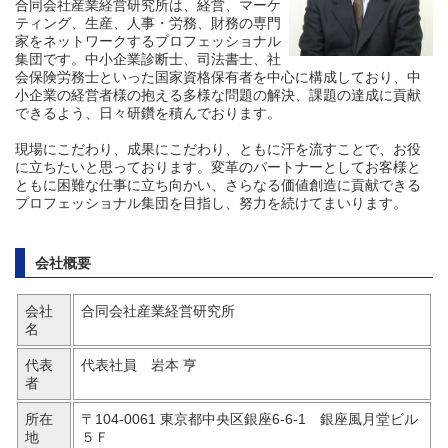
合同会社産業経営研究所は、経営、マーケ
ティング、生産、人事・労務、財務の専門
家をネットワークするプロフェッショナル
集団です。中小企業診断士、司法書士、社
会保険労務士といった国家資格保有者を中心に構成しており、中
小企業の経営者様の抱える多様な問題の解決、課題の達成に貢献
できるよう、日々研鑽を積んでおります。
現場にこだわり、成果にこだわり、ともに汗を流すことで、お役
に立ちたいと思っております。変革のパートナーとしてお客様と
ともに困難な仕事に立ち向かい、さらなる価値創造に貢献できる
プロフェッショナル集団を目指し、努力を続けてまいります。
会社概要
会社
合同会社産業経営研究所
名
代表
代表社員 岩本 亨
者
所在
〒104-0061 東京都中央区銀座6-6-1 銀座風月堂ビル
地
５Ｆ