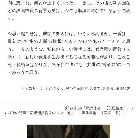
間に恵まれ、何とか上手くいった。 更に、その後の新興国な
どの設備投資の背景も受け、今でも順調に伸びているようであ
る。
今思い起こせば、成功の要因には、いろいろあるが、一番は、
最初の“社外の人脈の情報”がきっかけであったことだと思
う。 今のような、変化の激しい時代には、異業種の情報（人
脈）は、新しい発見を生み出す基になる可能性があり、これこ
そ、技術屋ばかりか、営業担当者にも、共通の“営業力“の一つ
であろうと思う。
カテゴリー：
ものづくり
,
中小企業経営
,
営業力
,
製造業
,
遠藤弘之
以前の記事
「私の使命 【長屋勝彦】」
»
« 以後の記事
「新規開拓営業のコツ その１～事前準備～【産業 学】」