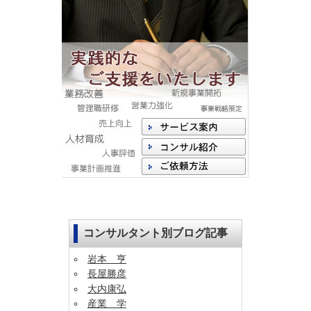
コンサルタント別ブログ記事
岩本 亨
長屋勝彦
大内康弘
産業 学