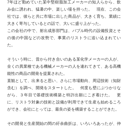
7年ほど勤めていた某中堅樹脂加工メーカーの知人らから、飲
み会に誘われ、猛暑の中、楽しい場を持った。 現在、この会
社では、彼らと共に市場に出した商品が、大きく育ち、業績に
大きく寄与しているとの話で、大いに盛り上がった。
この会社の中で、射出成形部門は、バブル時代の設備投資とそ
の後の中国などの攻勢で、事業のリストラに追い込まれてい
た。
そういう時に、昔から付き合いのある某化学メーカーの人が、
全くの異業種である機械メーカーの人を連れてきて、ある高機
能性の商品の開発を提案された。
直観として、出来ると思い、さらに市場動向、周辺技術（知財
含む）を調べ、開発をスタートした。 何度も壁にぶつかりな
がら、３年目で基礎技術構築と特許出願にこぎ着けた。 更
に、リストラ対象の技術と設備が利用できて生産も始めるころ
ができ、会社にとっては、最良の姿を構築することができた。
その開発と生産開始の間の紆余曲折は、いろいろあったが、仲