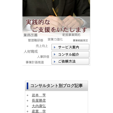
コンサルタント別ブログ記事
岩本 亨
長屋勝彦
大内康弘
産業 学