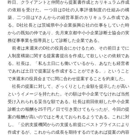
昨日、クライアントと仲間から提案書作成とカリキュラム作成
の依頼を受けた。一つ目はD社の人事評価制度の仕組みの構
築、二つ目はYさんからの経営革新のカリキュラム作成であ
る。D社社長とは茨城県中小企業振興公社の仕事をしていた時
からの既知の仲であり、先月東京都中小小企業診断士協会の実
務従事事業を指導員として診断した企業である。
前者は来週末のD社の役員会にかけるため、その前日までに
人制度構築に関する提案書提出を作成して欲しいとの依頼であ
る。社長は、「私も土日にも働いているから、あなたも経営者
であれば土日で提案証を作成することができる。」ということ
で来週末の役員会までに間に合わせ提案することを約束した。
社長の提案に対して、ざっくりとした金額を提示したが高い
というイメージを持たれた。その額は中小企業でなければ当然
受け入れられる妥当な額である。社長は前回依頼した中小企業
診断士の報酬を25千円／日で引き受けてもらったが、今回の提
案の報酬が高いのではと考えておられるようである。これに対
し、「公的支援機関からの支援も前提にベストプライスにより
作成するが、これからの成長を期待するのであれば提案の内容