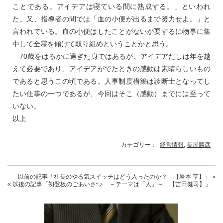
ことである。アイデアは寝ている間に熟成する。」といわれ
た。又、指導者の間では「血の小便が出るまで努力せよ。」と
言われている。血の小便はしたことがないが要するに物事に集
中して全霊を傾けて取り組めということかと思う。
70歳をはるかに過ぎた身ではあるが、アイデアだしは年を越
えて必要であり、アイデアがでたときの感動は素晴らしいもの
であると思うこの頃である。人事制度構築は診断士となってし
たい仕事の一つであるが、今回はそこ（感動）までには至って
いない。
以上
カテゴリー：
経営情報
,
長屋勝彦
以前の記事
「社長のやる気スイッチはどう入ったのか？ 【岩本 亨】」
»
« 以後の記事
「初登板のごあいさつ ～テーマは「人」～ 【吉田健司】」