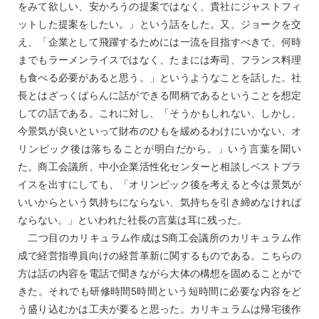
をみて欲しい、安かろうの提案ではなく、貴社にジャストフィ
ットした提案をしたい。」という話をした。又、ジョークを交
え、「企業として飛躍するためには一流を目指すべきで、何時
までもラーメンライスではなく、たまには寿司、フランス料理
も食べる必要があると思う。」というようなことを話した。社
長とはざっくばらんに話ができる間柄であるということを想定
しての話である。これに対し、「そうかもしれない、しかし、
今景気が良いといって財布のひもを緩めるわけにいかない、オ
リンピック後は落ちることが明白だから。」いう言葉を聞い
た。商工会議所、中小企業活性化センターと相談しベストプラ
イスを出すにしても、「オリンピック後を考えると今は景気が
いいからという気持ちにならない、気持ちを引き締めなければ
ならない。」といわれた社長の言葉は耳に残った。
二つ目のカリキュラム作成はS商工会議所のカリキュラム作
成で経営指導員向けの経営革新に関するものである。こちらの
方は話の内容を電話で聞きながら大体の構想を固めることがで
きた。それでも研修時間5時間という短時間に必要な内容をど
う盛り込むかは工夫が要ると思った。カリキュラムは帰宅後作