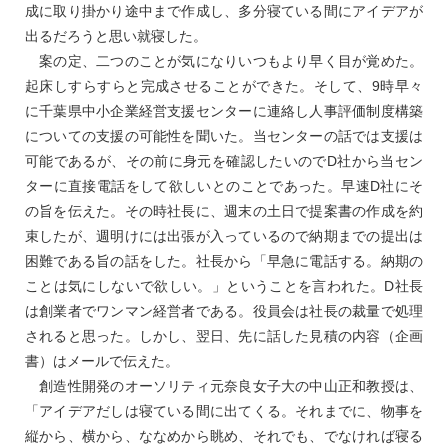
成に取り掛かり途中まで作成し、多分寝ている間にアイデアが
出るだろうと思い就寝した。
案の定、二つのことが気になりいつもより早く目が覚めた。
起床しすらすらと完成させることができた。そして、9時早々
に千葉県中小企業経営支援センターに連絡し人事評価制度構築
についての支援の可能性を聞いた。当センターの話では支援は
可能であるが、その前に身元を確認したいのでD社から当セン
ターに直接電話をして欲しいとのことであった。早速D社にそ
の旨を伝えた。その時社長に、週末の土日で提案書の作成を約
束したが、週明けには出張が入っているので納期までの提出は
困難である旨の話をした。社長から「早急に電話する。納期の
ことは気にしないで欲しい。」ということを言われた。D社長
は創業者でワンマン経営者である。役員会は社長の裁量で処理
されると思った。しかし、翌日、先に話した見積の内容（企画
書）はメールで伝えた。
創造性開発のオーソリティ元奈良女子大の中山正和教授は、
「アイデアだしは寝ている間に出てくる。それまでに、物事を
縦から、横から、ななめから眺め、それでも、でなければ寝る