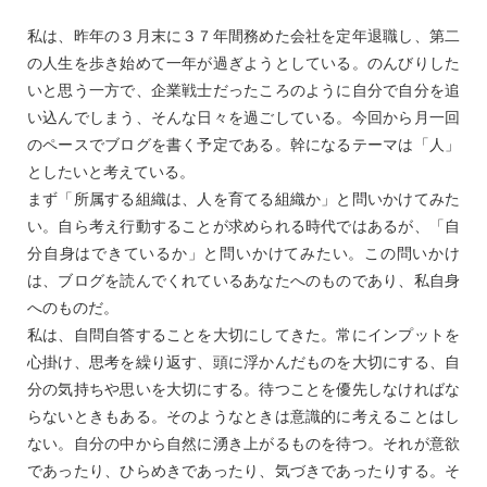
私は、昨年の３月末に３７年間務めた会社を定年退職し、第二
の人生を歩き始めて一年が過ぎようとしている。のんびりした
いと思う一方で、企業戦士だったころのように自分で自分を追
い込んでしまう、そんな日々を過ごしている。今回から月一回
のペースでブログを書く予定である。幹になるテーマは「人」
としたいと考えている。
まず「所属する組織は、人を育てる組織か」と問いかけてみた
い。自ら考え行動することが求められる時代ではあるが、「自
分自身はできているか」と問いかけてみたい。この問いかけ
は、ブログを読んでくれているあなたへのものであり、私自身
へのものだ。
私は、自問自答することを大切にしてきた。常にインプットを
心掛け、思考を繰り返す、頭に浮かんだものを大切にする、自
分の気持ちや思いを大切にする。待つことを優先しなければな
らないときもある。そのようなときは意識的に考えることはし
ない。自分の中から自然に湧き上がるものを待つ。それが意欲
であったり、ひらめきであったり、気づきであったりする。そ