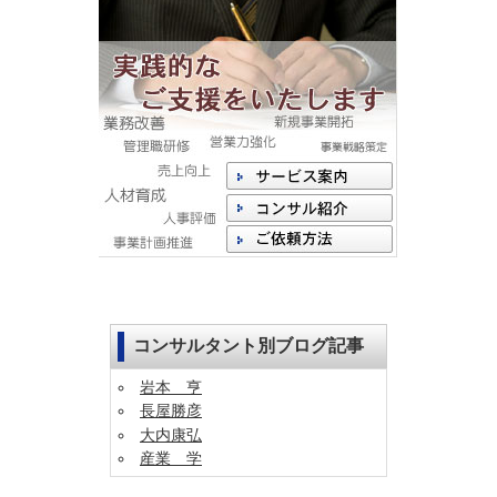
コンサルタント別ブログ記事
岩本 亨
長屋勝彦
大内康弘
産業 学