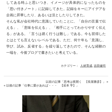
してある時ふと思いつき、イメージが具体的になったものを
「思い付きノート」に記録してきた。記録をキーにアイデアを
企画に昇華したり、あるいは没としたりしてきた。
そんな私が会社時代に意識していたことに、「自分の言葉で伝
える」、「意味を伝える」、「相手にとってわかりやすく伝え
る」がある。「言うは易く行うは難し」である。今も習得した
とはとても言えないレベルである。ただ、何十年も「意識し、
学び、試み、反省する」を繰り返してきたので、そんな経験の
一端を、今後ブログで書きたいと考えている。
カテゴリー：
人材育成
,
吉田健司
以前の記事
「思考は夜開く 【長屋勝彦】」
»
« 以後の記事
「仕事に愛があれば・・・ 【岩本 亨】」