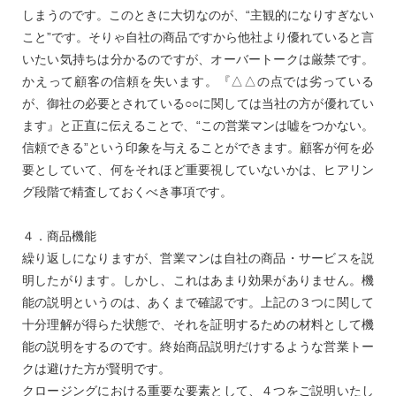
しまうのです。このときに大切なのが、“主観的になりすぎない
こと”です。そりゃ自社の商品ですから他社より優れていると言
いたい気持ちは分かるのですが、オーバートークは厳禁です。
かえって顧客の信頼を失います。『△△の点では劣っている
が、御社の必要とされている○○に関しては当社の方が優れてい
ます』と正直に伝えることで、“この営業マンは嘘をつかない。
信頼できる”という印象を与えることができます。顧客が何を必
要としていて、何をそれほど重要視していないかは、ヒアリン
グ段階で精査しておくべき事項です。
４．商品機能
繰り返しになりますが、営業マンは自社の商品・サービスを説
明したがります。しかし、これはあまり効果がありません。機
能の説明というのは、あくまで確認です。上記の３つに関して
十分理解が得らた状態で、それを証明するための材料として機
能の説明をするのです。終始商品説明だけするような営業トー
クは避けた方が賢明です。
クロージングにおける重要な要素として、４つをご説明いたし