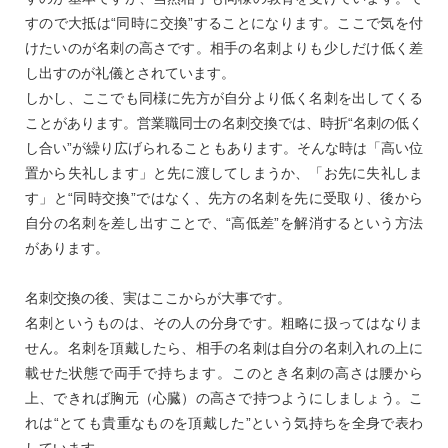
すので大抵は“同時に交換”することになります。ここで気を付
けたいのが名刺の高さです。相手の名刺よりも少しだけ低く差
し出すのが礼儀とされています。
しかし、ここでも同様に先方が自分より低く名刺を出してくる
ことがあります。営業職同士の名刺交換では、時折“名刺の低く
し合い”が繰り広げられることもあります。そんな時は「高い位
置から失礼します」と先に渡してしまうか、「お先に失礼しま
す」と“同時交換”ではなく、先方の名刺を先に受取り、後から
自分の名刺を差し出すことで、“高低差”を解消するという方法
があります。
名刺交換の後、実はここからが大事です。
名刺というものは、その人の分身です。粗略に扱ってはなりま
せん。名刺を頂戴したら、相手の名刺は自分の名刺入れの上に
載せた状態で両手で持ちます。このとき名刺の高さは腰から
上、できれば胸元（心臓）の高さで持つようにしましょう。こ
れは“とても貴重なものを頂戴した”という気持ちを全身で表わ
しています。