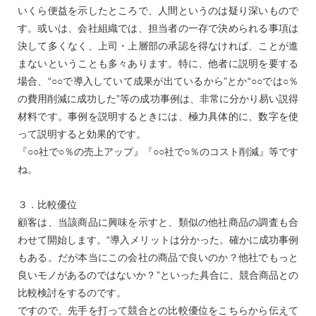
いくら便益を示したところで、人間というのは疑り深いもので
す。或いは、会社組織では、担当者の一存で決められる事項は
決して多くなく、上司・上層部の承認を得なければ、ことが進
まないということも多々あります。特に、他者に説明を要する
場合、“○○で導入していて成果が出ているから”とか“○○では○％
の費用削減に成功した”等の成功事例は、非常に分かり易い説得
材料です。事例を説明するときには、極力具体的に、数字を使
って説明すると効果的です。
『○○社で○％の売上アップ』『○○社で○％のコスト削減』等です
ね。
３．比較優位
顧客は、当該商品に興味を示すと、類似の他社商品の調査も合
わせて開始します。“導入メリットは分かった。確かに成功事例
もある。だが本当にこの会社の商品で良いのか？他社でもっと
良いモノがあるのではないか？”といった具合に、競合商品との
比較検討をするのです。
ですので、先手を打って競合との比較優位をこちらから伝えて