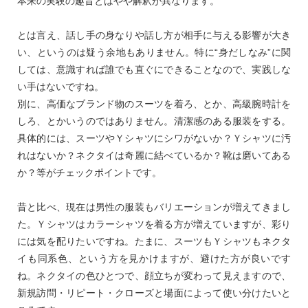
本来の実験の趣旨とはやや解釈が異なります。
とは言え、話し手の身なりや話し方が相手に与える影響が大き
い、というのは疑う余地もありません。特に“身だしなみ”に関
しては、意識すれば誰でも直ぐにできることなので、実践しな
い手はないですね。
別に、高価なブランド物のスーツを着ろ、とか、高級腕時計を
しろ、とかいうのではありません。清潔感のある服装をする。
具体的には、スーツやＹシャツにシワがないか？Ｙシャツに汚
れはないか？ネクタイは奇麗に結べているか？靴は磨いてある
か？等がチェックポイントです。
昔と比べ、現在は男性の服装もバリエーションが増えてきまし
た。Ｙシャツはカラーシャツを着る方が増えていますが、彩り
には気を配りたいですね。たまに、スーツもＹシャツもネクタ
イも同系色、という方を見かけますが、避けた方が良いです
ね。ネクタイの色ひとつで、顔立ちが変わって見えますので、
新規訪問・リピート・クローズと場面によって使い分けたいと