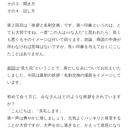
その３．聞き方
その４．話し方
第２回目は「挨拶と名刺交換」です。第一印象というのは、と
ても大切ですね。一度“この人は○○な人だ”と思われたら、良く
も悪くもそのイメージは付いて回ります。勿論、商談の中身が
伴わなければ意味はないですが、良い印象を与えておくにこし
たことはありません。
前回
は“見た目”ということで、身だしなみについてお伝えいた
しました。今回は最初の挨拶・名刺交換の場面をイメージして
います。
初めて会う方に、みなさんはどのような挨拶をされています
か？
「こんにちは」「失礼します」
第一声は爽やかに発しましょう。元気よくハッキリと発音する
ことが大切ですが、大声を出し過ぎると、かえって迷惑になり