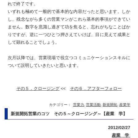
れで終了です。
いずれも極めて一般的で基本的な内容だったと思います。しか
し、残念ながら多くの営業マンがこれら基本的事項ができてい
ません。数字を意識し過ぎて功を焦ると、忘れがちなことばか
りですが、逆に一つひとつ押さえていけば、目に見えて成果と
して顕れることでしょう。
次月以降では、営業現場で役立つコミュニケーションスキルに
ついて説明していきたいと思います。
その５．クロージング
<<
その６．アフターフォロー
カテゴリー：
営業力
,
営業活動
,
新規開拓
,
産業学
新規開拓営業のコツ その５～クロージング～【産業 学】
2012/02/27
産業 学