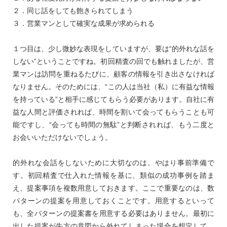
２．同じ話をしても飽きられてしまう
３．営業マンとして確実な成果が求められる
１つ目は、少し微妙な表現をしていますが、要は“的外れな話を
しない”ということですね。初回精査の回でも触れましたが、営
業マンは訪問を重ねるたびに、顧客の情報を引き出さなければ
なりません。そのためには、“この人は当社（私）に有益な情報
を持っている”と相手に感じてもらう必要があります。自社に有
益な人間と評価されれば、時間を割いて会ってもらうことも可
能ですし、“会っても時間の無駄”と判断されれば、もう二度と
お会いいただけないでしょう。
的外れな会話をしないために大切なのは、やはり事前準備で
す。初回精査で仕入れた情報を基に、類似の成功事例を踏ま
え、提案事項を複数用意しておきます。ここで重要なのは、数
パターンの提案を用意しておくことです。用意するといって
も、全パターンの提案書を用意する必要はありません。最初に
出した提案が先方の意図から外れてしまった場合を想定して、