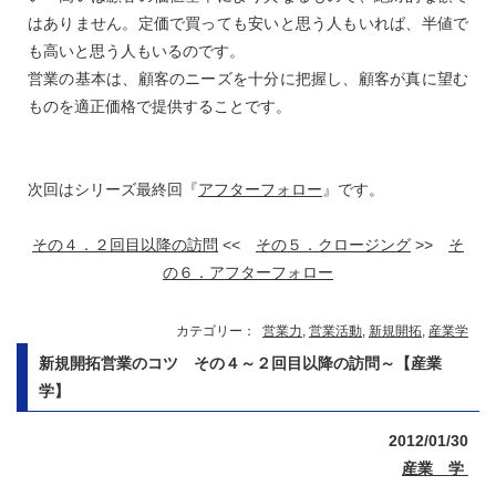
はありません。定価で買っても安いと思う人もいれば、半値で
も高いと思う人もいるのです。
営業の基本は、顧客のニーズを十分に把握し、顧客が真に望む
ものを適正価格で提供することです。
次回はシリーズ最終回『
アフターフォロー
』です。
その４．２回目以降の訪問
<<
その５．クロージング
>>
そ
の６．アフターフォロー
カテゴリー：
営業力
,
営業活動
,
新規開拓
,
産業学
新規開拓営業のコツ その４～２回目以降の訪問～【産業
学】
2012/01/30
産業 学