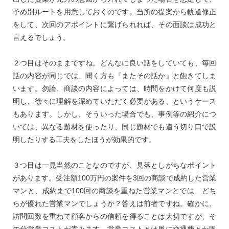
予め別ルートを用意しておくのです。当所の提案から軌道修正
をして、次回のアポイントに繋げられれば、その面談は成功と
言えるでしょう。
２つ目はそのままですね。どんなに良い話をしていても、毎回
話の内容が同じでは、聞く方も『またその話か』と飽きてしま
います。勿論、商談の内容によっては、時間をかけて何度も説
明し、徐々に理解を深めていただく必要がある、というケース
もあります。しかし、そういった場合でも、事例等の紹介につ
いては、異なる題材を使ったり、同じ題材でも違う切り口で説
明したりする工夫をしたほうが効果的です。
３つ目は一見当然のことなのですが、見落としがちなポイント
があります。受注額100万円の案件を3回の商談で成約した営業
マンと、成約まで100回の商談を重ねた営業マンとでは、どち
らが優れた営業マンでしょうか？答えは前者ですね。確かに、
訪問回数を重ねて顧客からの信頼を得ることは大切ですが、そ
の分営業コストが嵩みます。営業コストとは単に交通費とか販