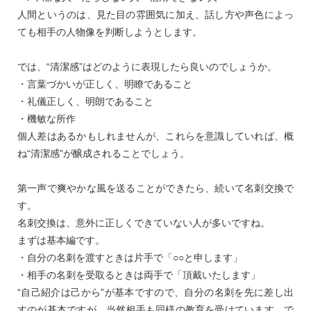
人間というのは、見た目の雰囲気に加え、話し方や声色によっ
ても相手の人物像を判断しようとします。
では、“清潔感”はどのように表現したら良いのでしょうか。
・言葉づかいが正しく、明瞭であること
・礼儀正しく、明朗であること
・機敏な所作
個人差はあるかもしれませんが、これらを意識していれば、概
ね“清潔感”が醸成されることでしょう。
第一声で爽やかな風を送ることができたら、続いて名刺交換で
す。
名刺交換は、意外に正しくできていない人が多いですね。
まずは基本編です。
・自分の名刺を渡すときは片手で「○○と申します」
・相手の名刺を受取るときは両手で「頂戴いたします」
“自己紹介は己から”が基本ですので、自分の名刺を先に差し出
すのが基本ですが、当然相手も同様の教育を受けています。で