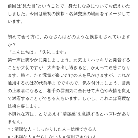
前回
は“見た目”ということで、身だしなみについてお伝えいた
しました。今回は最初の挨拶・名刺交換の場面をイメージして
います。
初めて会う方に、みなさんはどのような挨拶をされています
か？
「こんにちは」「失礼します」
第一声は爽やかに発しましょう。元気よくハッキリと発音する
ことが大切ですが、大声を出し過ぎると、かえって迷惑になり
ます。時々、ただ元気が良いだけの人を見かけますが、これが
通用するのは20代前半までですので、気を付けましょう。営業
の上級者になると、相手の雰囲気に合わせて声色や表情を変え
て対応することができる人もいます。しかし、これには高度な
技術を要します。
不慣れな方は、とりあえず“清潔感”を意識するとハズレがあり
ません。
○：清潔な人＝しっかりした人＝信頼できる人
×：不潔な人＝だらしない人＝信用できない人