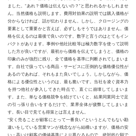
ました。“あれ？価格は伝えないの？”と思われるかもしれませ
ん。当然価格も説明します。費用対効果の説明では購入価格が
分からなければ、話が伝わりません。しかし、クロージングの
要素として重要かと言えば、必ずしもそうではありません。価
格を伝えるのは最後で良いのです。数字と言うのはとてもイン
パクトがあります。事例や他社比較等は極力数字を使って説明
した方が良いですが、最初から価格を伝えてしまうと、価格の
印象のみが強烈に残り、全て価格を基準に判断されてしまいま
す。自社で扱っている商品・サービスに圧倒的な価格優位性が
あるのであれば、それもまた良いでしょう。しかしながら、価
格による優位性というのは、最も脆いです。当社を凌ぐ資本力
を持つ他社が参入してきた時点で、直ぐに崩壊してしまいま
す。また、単なる価格競争を続けていくと、結果同業同士で足
の引っ張り合いをするだけで、業界全体が疲弊してしまいま
す。長い目で見ても得策とは言えません。
“安く売ることが顧客にとって一番良い”というとんでもない勘
違いをしている営業マンが残念ながら結構いますが、価格の安
い・高いは顧客の価値基準により異なるもので、絶対的な額で