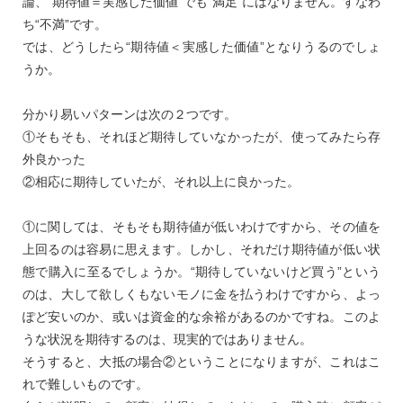
論、“期待値＝実感した価値”でも“満足”にはなりません。すなわ
ち“不満”です。
では、どうしたら“期待値＜実感した価値”となりうるのでしょ
うか。
分かり易いパターンは次の２つです。
①そもそも、それほど期待していなかったが、使ってみたら存
外良かった
②相応に期待していたが、それ以上に良かった。
①に関しては、そもそも期待値が低いわけですから、その値を
上回るのは容易に思えます。しかし、それだけ期待値が低い状
態で購入に至るでしょうか。“期待していないけど買う”という
のは、大して欲しくもないモノに金を払うわけですから、よっ
ぽど安いのか、或いは資金的な余裕があるのかですね。このよ
うな状況を期待するのは、現実的ではありません。
そうすると、大抵の場合②ということになりますが、これはこ
れで難しいものです。