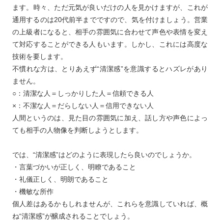
ます。時々、ただ元気が良いだけの人を見かけますが、これが
通用するのは20代前半までですので、気を付けましょう。営業
の上級者になると、相手の雰囲気に合わせて声色や表情を変え
て対応することができる人もいます。しかし、これには高度な
技術を要します。
不慣れな方は、とりあえず“清潔感”を意識するとハズレがあり
ません。
○：清潔な人＝しっかりした人＝信頼できる人
×：不潔な人＝だらしない人＝信用できない人
人間というのは、見た目の雰囲気に加え、話し方や声色によっ
ても相手の人物像を判断しようとします。
では、“清潔感”はどのように表現したら良いのでしょうか。
・言葉づかいが正しく、明瞭であること
・礼儀正しく、明朗であること
・機敏な所作
個人差はあるかもしれませんが、これらを意識していれば、概
ね“清潔感”が醸成されることでしょう。