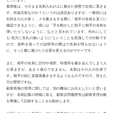
着席後は、そのまま名刺入れの上に載せた状態で左前に置きま
す。何故左前なのか？というのは諸説ありますが、一般的には
右利きの人が多く、メモ書きをする際に「相手の名前を直ぐに
確認できるように」或いは「手を動かした拍子に相手の名刺を
弾いたりしないように」などと言われています。何れにして
も“先方に失礼の無いように”ということを意識しての行動です
ので、資料を使っての説明等の際はで名刺が埋もれないよう
に、そっと横に避けたり位置を変えるのがマナーです。
また、相手の名刺に日付や場所、特徴等を書き込んでしまう人
が居ますが、あまり感心できません。名刺はその人の分身で
す。相手の顔に直接落書きをするようなものですので、控えた
方が賢明ですね。
顧客情報の管理に関しては、別の機会にお伝えしたいと思いま
すが、名刺記載の情報に加え、顧客訪問履歴等は顧客管理台帳
を整備して記録することをお勧めします。