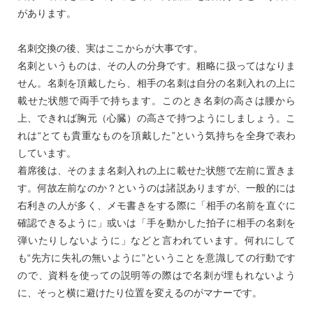
があります。
名刺交換の後、実はここからが大事です。
名刺というものは、その人の分身です。粗略に扱ってはなりま
せん。名刺を頂戴したら、相手の名刺は自分の名刺入れの上に
載せた状態で両手で持ちます。このとき名刺の高さは腰から
上、できれば胸元（心臓）の高さで持つようにしましょう。こ
れは“とても貴重なものを頂戴した”という気持ちを全身で表わ
しています。
着席後は、そのまま名刺入れの上に載せた状態で左前に置きま
す。何故左前なのか？というのは諸説ありますが、一般的には
右利きの人が多く、メモ書きをする際に「相手の名前を直ぐに
確認できるように」或いは「手を動かした拍子に相手の名刺を
弾いたりしないように」などと言われています。何れにして
も“先方に失礼の無いように”ということを意識しての行動です
ので、資料を使っての説明等の際はで名刺が埋もれないよう
に、そっと横に避けたり位置を変えるのがマナーです。