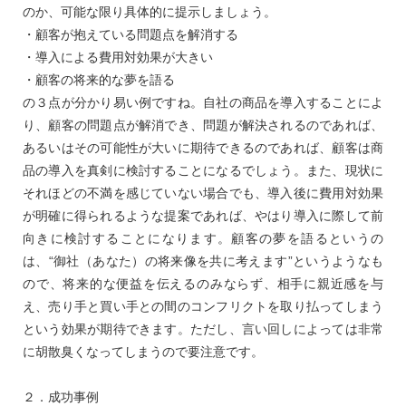
のか、可能な限り具体的に提示しましょう。
・顧客が抱えている問題点を解消する
・導入による費用対効果が大きい
・顧客の将来的な夢を語る
の３点が分かり易い例ですね。自社の商品を導入することによ
り、顧客の問題点が解消でき、問題が解決されるのであれば、
あるいはその可能性が大いに期待できるのであれば、顧客は商
品の導入を真剣に検討することになるでしょう。また、現状に
それほどの不満を感じていない場合でも、導入後に費用対効果
が明確に得られるような提案であれば、やはり導入に際して前
向きに検討することになります。顧客の夢を語るというの
は、“御社（あなた）の将来像を共に考えます”というようなも
ので、将来的な便益を伝えるのみならず、相手に親近感を与
え、売り手と買い手との間のコンフリクトを取り払ってしまう
という効果が期待できます。ただし、言い回しによっては非常
に胡散臭くなってしまうので要注意です。
２．成功事例