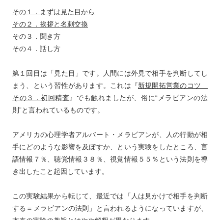
その１．まずは見た目から
その２．挨拶と名刺交換
その３．聞き方
その４．話し方
第１回目は「見た目」です。人間には外見で相手を判断してし
まう、という習性があります。これは『
新規開拓営業のコツ
その３．初回精査
』でも触れましたが、俗に“メラビアンの法
則”と言われているものです。
アメリカの心理学者アルバート・メラビアンが、人の行動が相
手にどのような影響を及ぼすか、という実験をしたところ、言
語情報７％、聴覚情報３８％、視覚情報５５％という法則を導
き出したこと起因しています。
この実験結果から転じて、最近では「人は見かけで相手を判断
する＝メラビアンの法則」と言われるようになっていますが、