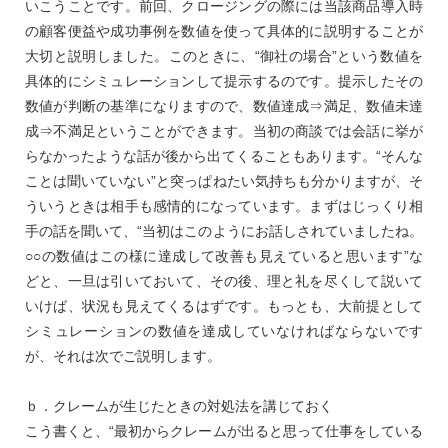
いこうことです。前回、クロージングの際には当該商品導入時
の顧客便益や成功事例を数値を使って具体的に説明することが
大切と説明しました。このときに、“御社の場合”という数値を
具体的にシミュレーションして提示するのです。提示したその
数値が判断の基準になりますので、数値達成⇒満足、数値未達
成⇒不満足ということができます。当初の商談では会話に挙が
らなかったような話が後から出てくることもあります。“そんな
ことは聞いていない”と突っぱねたい気持ちも分かりますが、そ
ういうときは相手も感情的になっています。まずはじっくり相
手の話を聞いて、“当初はこのようにお話しされていましたね。
○○の数値はこの様に達成して改善も見えていると思います”な
どと、一旦は引いておいて、その後、理と礼を尽くして説いて
いけば、状況も見えてくるはずです。もっとも、大前提として
シミュレーションの数値を達成していなければならないです
が、それは次でご説明します。
ｂ．クレームが生じたときの対処法を講じておく
こう書くと、“最初からクレームが出ると思って仕事をしている