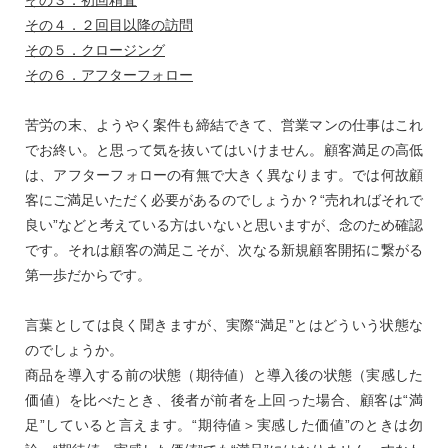
その３．初回精査
その４．２回目以降の訪問
その５．クロージング
その６．アフターフォロー
苦労の末、ようやく案件も締結できて、営業マンの仕事はこれ
でお終い。と思って気を抜いてはいけません。顧客満足の高低
は、アフターフォローの有無で大きく異なります。では何故顧
客にご満足いただく必要があるのでしょうか？“売れればそれで
良い”などと考えている方はいないと思いますが、念のため確認
です。それは顧客の満足こそが、次なる新規顧客開拓に繋がる
第一歩だからです。
言葉としては良く聞きますが、実際“満足”とはどういう状態な
のでしょうか。
商品を導入する前の状態（期待値）と導入後の状態（実感した
価値）を比べたとき、後者が前者を上回った場合、顧客は“満
足”していると言えます。“期待値＞実感した価値”のときは勿