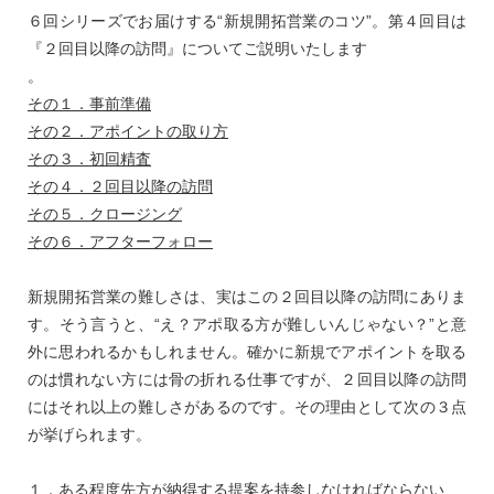
６回シリーズでお届けする“新規開拓営業のコツ”。第４回目は
『２回目以降の訪問』についてご説明いたします
。
その１．事前準備
その２．アポイントの取り方
その３．初回精査
その４．２回目以降の訪問
その５．クロージング
その６．アフターフォロー
新規開拓営業の難しさは、実はこの２回目以降の訪問にありま
す。そう言うと、“え？アポ取る方が難しいんじゃない？”と意
外に思われるかもしれません。確かに新規でアポイントを取る
のは慣れない方には骨の折れる仕事ですが、２回目以降の訪問
にはそれ以上の難しさがあるのです。その理由として次の３点
が挙げられます。
１．ある程度先方が納得する提案を持参しなければならない