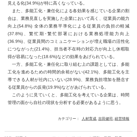
見える化(34.9%)が特に高くなっている。
また、多能工化・兼任化による各効果を感じている企業の割
合は、業務見直しを実施した企業において高く、従業員の能力
向上(54.8%) 全体の業務平準化による従業員の負担の軽減
(37.8%)、繁忙期･繁忙部署における業務処理能力向上
(36.9%)、従業員間のコミュニケーションが増え職場の活性化
につながった(21.4%)、担当者不在時の対応力が向上し休暇取
得が容易になった(18.6%)などの効果をあげられている。
一方、多能工化・兼任化に取り組む上の課題としては、多能
工化を進めるための時間的余裕がない(42.1%)、多能工化を主
導できる人材が社内にいない(28.9%)、業務負担増加を懸念す
る従業員からの反発(19.9%)などがあげられている。
このように見ていくと、多能工化を考えている企業は、時間
管理の面から自社の現状を分析する必要があるように思う。
カテゴリー：
人材育成
,
吉田健司
,
経営情報