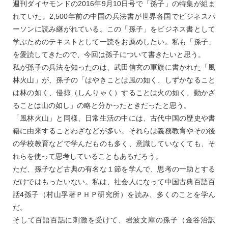
週刊ダイヤモンドの2016年9月10日号で「孫子」の特集が組ま
れていた。2,500年前の中国の兵法書が世界各国でビジネスパ
ーソンに読み継がれている。この「孫子」をビジネス書として
学ぶためのテキストとして一読をお薦めしたい。私も「孫子」
を愛読してきたので、今回は孫子について書きたいと思う。
私が孫子の兵法を知ったのは、武田信玄の軍旗に書かれた「風
林火山」が、孫子の「はやきことは風の如く、しずかなること
は林の如く、侵掠（しんりゃく）することは火の如く、動かざ
ることは山の如し」の略と分かったときだったと思う。
「風林火山」と同様、日常生活の中には、古代中国の歴史や書
籍に由来することわざなどが多い。それらは義務教育やその後
の学校教育などで学んだものも多く、意識していなくても、そ
れらを使って思考していることもあるだろう。
ただ、孫子など古典の有名な１節を学んで、思考の一助とする
だけではもったいない。私は、社会人になって中国古典百語百
話4孫子（村山孚著ＰＨＰ研究所）を読み、多くのことを学ん
だ。
そして百語百話に刺激を受けて、岩波文庫の孫子（金谷治訳