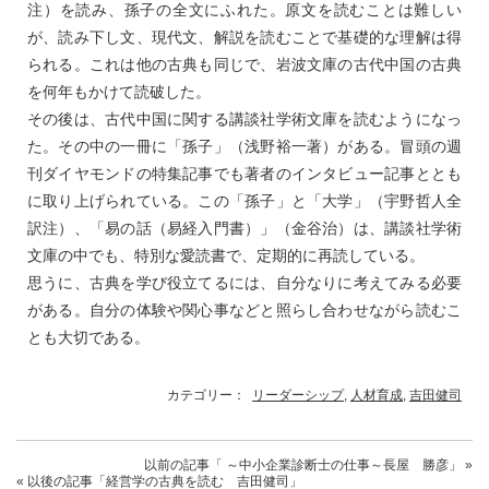
注）を読み、孫子の全文にふれた。原文を読むことは難しい
が、読み下し文、現代文、解説を読むことで基礎的な理解は得
られる。これは他の古典も同じで、岩波文庫の古代中国の古典
を何年もかけて読破した。
その後は、古代中国に関する講談社学術文庫を読むようになっ
た。その中の一冊に「孫子」（浅野裕一著）がある。冒頭の週
刊ダイヤモンドの特集記事でも著者のインタビュー記事ととも
に取り上げられている。この「孫子」と「大学」（宇野哲人全
訳注）、「易の話（易経入門書）」（金谷治）は、講談社学術
文庫の中でも、特別な愛読書で、定期的に再読している。
思うに、古典を学び役立てるには、自分なりに考えてみる必要
がある。自分の体験や関心事などと照らし合わせながら読むこ
とも大切である。
カテゴリー：
リーダーシップ
,
人材育成
,
吉田健司
以前の記事
「 ～中小企業診断士の仕事～長屋 勝彦」
»
« 以後の記事
「経営学の古典を読む 吉田健司」