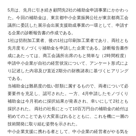
5月は、先月に引き続き顧問先2社の補助金申請事業にかかわっ
た。今回の補助金は、東京都中小企業振興公社が東京都商工会
議所に委託した展示会出展支援助成事業の一環として、申請す
る企業の診断報告書の作成である。
1社は切削加工業者、後の1社は印刷加工業者であり、両社とも
先月度モノづくり補助金を申請した企業である。診断報告書作
成にあたっては、商工会議所出席のもと簡単な（2時間程度）
申請中小企業が自社の経営状況について、アンケート形式によ
り記述した内容及び直近2期分の財務諸表に基づくヒアリング
である。
当補助金は難易度の低い部類に属するもので、両者について必
要要件を充足し、認可された。一方、4月申請したモノづくり
補助金は今月初めに採択結果が発表され、幸いにして2社とも
採択された。 両社の社長にとって10百万円台の補助金の給付は
初めてのことであり大変喜ばれるとともに、これを機に一層の
技術開発に取り組む姿勢を示された。
中小企業支援に携わる者として、中小企業の経営者がやる気を