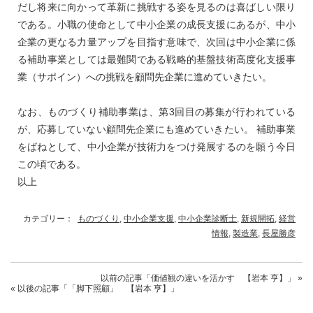
だし将来に向かって革新に挑戦する姿を見るのは喜ばしい限り
である。小職の使命として中小企業の成長支援にあるが、中小
企業の更なる力量アップを目指す意味で、次回は中小企業に係
る補助事業としては最難関である戦略的基盤技術高度化支援事
業（サポイン）への挑戦を顧問先企業に進めていきたい。
なお、ものづくり補助事業は、第3回目の募集が行われている
が、応募していない顧問先企業にも進めていきたい。 補助事業
をばねとして、中小企業が技術力をつけ発展するのを願う今日
この頃である。
以上
カテゴリー：
ものづくり
,
中小企業支援
,
中小企業診断士
,
新規開拓
,
経営
情報
,
製造業
,
長屋勝彦
以前の記事
「価値観の違いを活かす 【岩本 亨】」
»
« 以後の記事
「「脚下照顧」 【岩本 亨】」