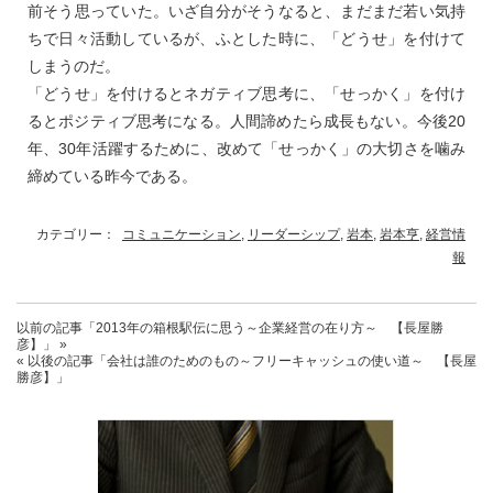
前そう思っていた。いざ自分がそうなると、まだまだ若い気持
ちで日々活動しているが、ふとした時に、「どうせ」を付けて
しまうのだ。
「どうせ」を付けるとネガティブ思考に、「せっかく」を付け
るとポジティブ思考になる。人間諦めたら成長もない。今後20
年、30年活躍するために、改めて「せっかく」の大切さを噛み
締めている昨今である。
カテゴリー：
コミュニケーション
,
リーダーシップ
,
岩本
,
岩本亨
,
経営情
報
以前の記事
「2013年の箱根駅伝に思う～企業経営の在り方～ 【長屋勝
彦】」
»
« 以後の記事
「会社は誰のためのもの～フリーキャッシュの使い道～ 【長屋
勝彦】」