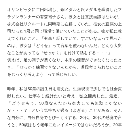
オリンピックに二回出場し、銅メダルと銀メダルを獲得したマ
ラソンランナーの有森裕子さん。彼女とは直接面識はないが、
株式会社リクルートに同時期に在籍していた。彼女の直属の上
司だったY君と同じ職場で働いていたことがある。彼が私に教
えてくれたこと。「有森と話していて、すごいなぁって思った
のは、彼女は『どうせ』って言葉を使わないんだ。どんな大変
なことがあっても『せっかく』を付けて話をする・・・」
例えば、足の調子が悪くなり、本来の練習ができなくなったと
き、「せっかく練習できないんだから、普段考えられないこと
をじっくり考えよう」って感じらしい。
昨年、私は50歳の誕生日を迎えた。生涯現役で少しでも社会貢
献したい。仕事をし続けたいと考え、独立開業した。最近、
「どうせもう、50歳なんだから努力しても無駄じゃない
か・・・？」という気持ちが過る（よぎる）ことがある。そん
な自分に、自分自身でもびっくりする。20代、30代の感覚で言
うと、50歳はもう老年に近いイメージではないだろうか。20年