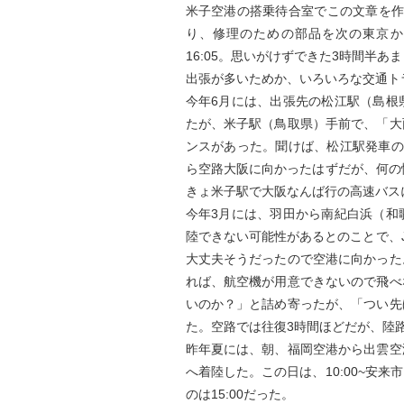
米子空港の搭乗待合室でこの文章を作
り、修理のための部品を次の東京か
16:05。思いがけずできた3時間半
出張が多いためか、いろいろな交通ト
今年6月には、出張先の松江駅（島根
たが、米子駅（鳥取県）手前で、「大
ンスがあった。聞けば、松江駅発車の
ら空路大阪に向かったはずだが、何の情
きょ米子駅で大阪なんば行の高速バス
今年3月には、羽田から南紀白浜（和
陸できない可能性があるとのことで、
大丈夫そうだったので空港に向かった
れば、航空機が用意できないので飛べ
いのか？」と詰め寄ったが、「つい先
た。空路では往復3時間ほどだが、陸
昨年夏には、朝、福岡空港から出雲空
へ着陸した。この日は、10:00~安
のは15:00だった。