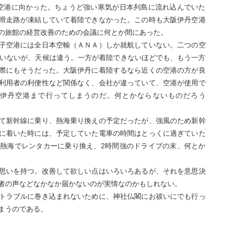
空港に向かった。ちょうど強い寒気が日本列島に流れ込んでいた
滑走路が凍結していて着陸できなかった。この時も大阪伊丹空港
の旅館の経営改善のための会議に何とか間にあった。
子空港には全日本空輸（ＡＮＡ）しか就航していない。二つの空
ていないが、天候は違う。一方が着陸できないほどでも、もう一方
際にもそうだった。大阪伊丹に着陸するなら近くの空港の方が良
利用者の利便性など関係なく、会社が違っていて、空港が使用で
伊丹空港まで行ってしまうのだ。何とかならないものだろう
て新幹線に乗り、熱海乗り換えの予定だったが、強風のため新幹
に着いた時には、予定していた電車の時間はとっくに過ぎていた
熱海でレンタカーに乗り換え、2時間強のドライブの末、何とか
思いを持つ。改善して欲しい点はいろいろあるが、それを意思決
者の声などなかなか届かないのが実情なのかもしれない。
トラブルに巻き込まれないために、神社仏閣にお祓いにでも行っ
まうのである。