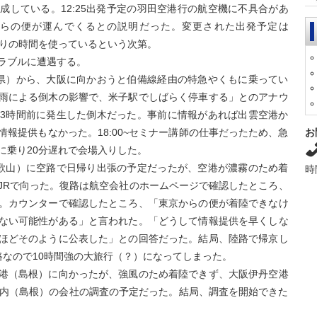
成している。12:25出発予定の羽田空港行の航空機に不具合があ
らの便が運んでくるとの説明だった。変更された出発予定は
あまりの時間を使っているという次第。
ラブルに遭遇する。
県）から、大阪に向かおうと伯備線経由の特急やくもに乗ってい
雨による倒木の影響で、米子駅でしばらく停車する」とのアナウ
3時間前に発生した倒木だった。事前に情報があれば出雲空港か
お
報提供もなかった。18:00~セミナー講師の仕事だったため、急
に乗り20分遅れで会場入りした。
歌山）に空路で日帰り出張の予定だったが、空港が濃霧のため着
時
JRで向った。復路は航空会社のホームページで確認したところ、
。カウンターで確認したところ、「東京からの便が着陸できなけ
ない可能性がある」と言われた。「どうして情報提供を早くしな
ほどそのように公表した」との回答だった。結局、陸路で帰京し
路なので10時間強の大旅行（？）になってしまった。
港（島根）に向かったが、強風のため着陸できず、大阪伊丹空港
来市内（島根）の会社の調査の予定だった。結局、調査を開始できた