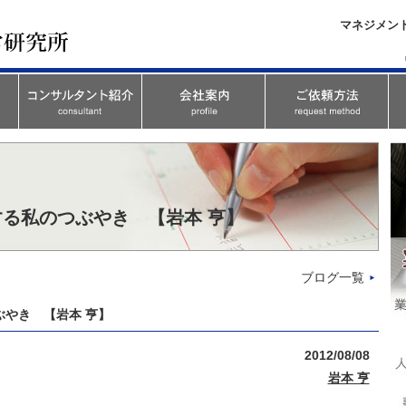
マネジメン
る私のつぶやき 【岩本 亨】
ブログ一覧
やき 【岩本 亨】
2012/08/08
岩本 亨