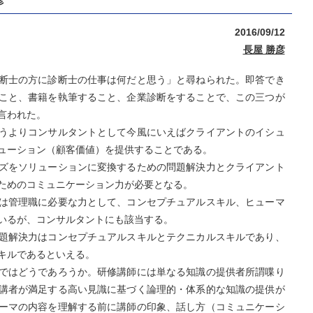
彦
2016/09/12
長屋 勝彦
断士の方に診断士の仕事は何だと思う」と尋ねられた。即答でき
こと、書籍を執筆すること、企業診断をすることで、この三つが
言われた。
うよりコンサルタントとして今風にいえばクライアントのイシュ
ューション（顧客価値）を提供することである。
ズをソリューションに変換するための問題解決力とクライアント
ためのコミュニケーション力が必要となる。
は管理職に必要な力として、コンセプチュアルスキル、ヒューマ
いるが、コンサルタントにも該当する。
題解決力はコンセプチュアルスキルとテクニカルスキルであり、
キルであるといえる。
ではどうであろうか。研修講師には単なる知識の提供者所謂喋り
講者が満足する高い見識に基づく論理的・体系的な知識の提供が
ーマの内容を理解する前に講師の印象、話し方（コミュニケーシ