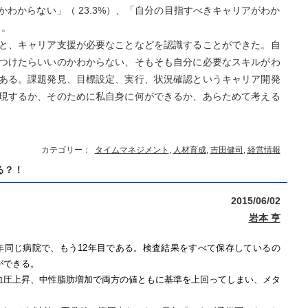
わからない」（ 23.3%）、「自分の目指すべきキャリアがわか
る。
と、キャリア支援が必要なことなどを認識することができた。自
つけたらいいのかわからない、そもそも自分に必要なスキルがわ
ある。課題発見、目標設定、実行、状況確認というキャリア開発
現するか、そのために私自身に何ができるか、あらためて考える
カテゴリー：
タイムマネジメント
,
人材育成
,
吉田健司
,
経営情報
る？！
2015/06/02
岩本 亨
年同じ病院で、もう
12
年目である。検査結果をすべて保存しているの
ができる。
血圧上昇、中性脂肪増加で両方の値ともに基準を上回ってしまい、メタ