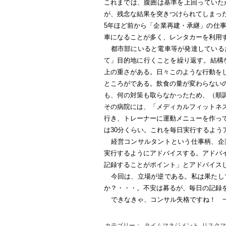
これまでは、腹囲は基準を上回っていた
が、残念な結果を突きつけられてしまっ
5
年ほど前から「企業再建・承継」の仕
車になることが多く、レンタカーを利用
都市部にいると電車等が発達している
て」目的地に行くことを繰り返す。結構
上の重さがある。日々このような行動を
ところがである。飲食の量が変わらない
も、何の対策も取らなかったため、（順
その病院には、「メディカルフィットネ
行き、トレーナーに運動メニューを作っ
は
30
分くらい。これを毎日実行するよう
経営コンサルタントという仕事柄、企
実行するようにアドバイスする。アドバ
記録することがポイント」とアドバイス
今回は、立場が逆である。私は果たし
か？・・・。不安は募るが、毎日の記録
できなきゃ、コンサル失格ですね！ 
カテゴリー：
タイムマネジメント
,
リスクマ