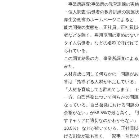
・事業所調査:事業所の教育訓練の実
・個人調査:労働者の教育訓練の実施
厚生労働省のホームページによると、
能力開発の実態を、正社員、正社員以
者などを除く、雇用期間の定めのない
タイム労働者」などの名称で呼ばれて
られている。
この調査結果の内、事業所調査による
みた。
人材育成に関して何らかの「問題があ
答は「指導する人材が不足している」（
「人材を育成しても辞めてしまう」（4
一方、自己啓発について何らかの問題があ
なっている。自己啓発における問題の
余裕がない」が56.5%で最も高く、「
すキャリアに適切なのかわからない」（
18.5%） などが続いている。正社員
げる割合が最も高く、「家事・育児が忙