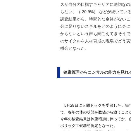
スが自分の目指すキャリアに適切なのか
らない」（ 20.9%） などが続いてい
調査結果から、時間的な余裕がないこ
分に足りないスキルをどのように身に
からないという声も聞こえてきそうで
のサイクルを人材育成の現場でどう実
機会となった。
健康管理からコンサルの能力を見れ
5
月
29
日に人間ドックを受診した。毎
で、各年の体の状態を数値から追うこと
今年の検査結果は体重増加に伴ってか、
ボリック症候群初認定となった。