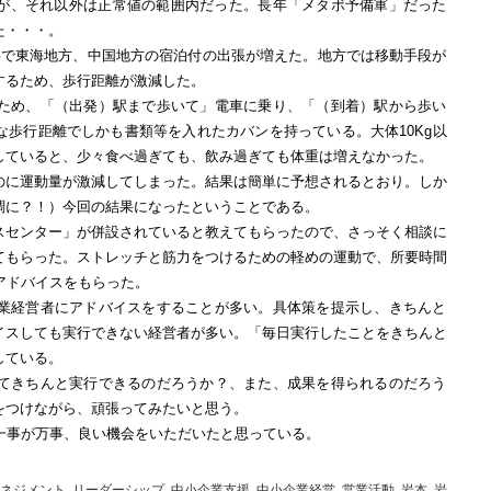
が、それ以外は正常値の範囲内だった。長年「メタボ予備軍」だった
た・・・。
事で東海地方、中国地方の宿泊付の出張が増えた。地方では移動手段が
するため、歩行距離が激減した。
ため、「（出発）駅まで歩いて」電車に乗り、「（到着）駅から歩い
な歩行距離でしかも書類等を入れたカバンを持っている。大体
10Kg
以
していると、少々食べ過ぎても、飲み過ぎても体重は増えなかった。
のに運動量が激減してしまった。結果は簡単に予想されるとおり。しか
調に？！）今回の結果になったということである。
スセンター」が併設されていると教えてもらったので、さっそく相談に
てもらった。ストレッチと筋力をつけるための軽めの運動で、所要時間
アドバイスをもらった。
業経営者にアドバイスをすることが多い。具体策を提示し、きちんと
イスしても実行できない経営者が多い。「毎日実行したことをきちんと
している。
てきちんと実行できるのだろうか？、また、成果を得られるのだろう
をつけながら、頑張ってみたいと思う。
一事が万事、良い機会をいただいたと思っている。
ネジメント
,
リーダーシップ
,
中小企業支援
,
中小企業経営
,
営業活動
,
岩本
,
岩