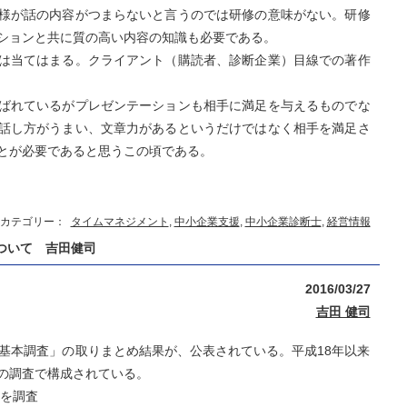
様が話の内容がつまらないと言うのでは研修の意味がない。研修
ションと共に質の高い内容の知識も必要である。
は当てはまる。クライアント（購読者、診断企業）目線での著作
ばれているがプレゼンテーションも相手に満足を与えるものでな
話し方がうまい、文章力があるというだけではなく相手を満足さ
とが必要であると思うこの頃である。
カテゴリー：
タイムマネジメント
,
中小企業支援
,
中小企業診断士
,
経営情報
ついて 吉田健司
2016/03/27
吉田 健司
発基本調査」の取りまとめ結果が、公表されている。平成18年以来
の調査で構成されている。
どを調査