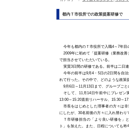
都内Ｔ市役所での政策提案研修で 【
今年も都内のＴ市役所で入職
4
～
7
年目
2009
年に初めて「提案研修（業務改善
で担当させていただいている。
実質
3
日間の研修である。前半は二日連
今年の前半は
9
月
4
・
5
日の
2
日間を自治
れて行った。その中で、どのような政策
9
月
6
日～
11
月
13
日まで、グループごと
そして、
11
月
14
日午前中にプレゼン
13:00
～
15:20
直前リハーサル、
15:30
～
17
市長をはじめとした理事者の方々は非
にしたが、
30
名前後の方々に入れ替わり
Ｔ市研修担当の「より良い研修を」
ト」を加えた。また、日程についても昨