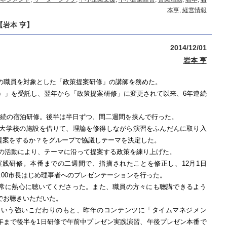
本亨
,
経営情報
岩本 亨】
2014/12/01
岩本 亨
の職員を対象とした「政策提案研修」の講師を務めた。
）」を受託し、翌年から「政策提案研修」に変更されて以来、
6
年連続
続の宿泊研修。後半は半日ずつ、間二週間を挟んで行った。
大学校の施設を借りて、理論を修得しながら演習をふんだんに取り入
提案をするか？をグループで協議しテーマを決定した。
の活動により、テーマに沿って提案する政策を練り上げた。
実践研修。本番までの二週間で、指摘されたことを修正し、
12
月
1
日
:00
市長はじめ理事者へのプレゼンテーションを行った。
常に熱心に聴いてくださった。また、職員の方々にも聴講できるよう
でお聴きいただいた。
という強いこだわりのもと、昨年のコンテンツに「タイムマネジメン
年まで後半を
1
日研修で午前中プレゼン実践演習、午後プレゼン本番で