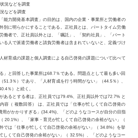
施状況などを調査
状況などを調査
「能力開発基本調査」の目的は、国内の企業・事業所と労働者の
外別に明らかにすることである。正社員とは、パートタイム労働
労働者で、正社員以外とは、「嘱託」、「契約社員」、「パート
いる人で派遣労働者と請負労働者は含まれていないと、定義づけ
人材育成の課題と個人調査による自己啓発の課題について比べて
る」と回答した事業所は68.7％である。問題点として最も多い回
51.3％）であり、「人材育成を行う時間がない」（44.5％）、
0.4％）と続く。
るとする者は、正社員では79.4%、正社員以外では72.7% と
内容（ 複数回答） は、正社員では「仕事が忙しくて自己啓発の
費用がかかりすぎる」(34.4%)、「どのようなコースが自分の目指
 20.1%）、「家事・育児が忙しくて自己啓発の余裕がない」（
以外では「仕事が忙しくて自己啓発の余裕がない」（ 34.8%）を挙
しくて自己啓発の余裕がない」（ 32.5%）、「どのようなコー