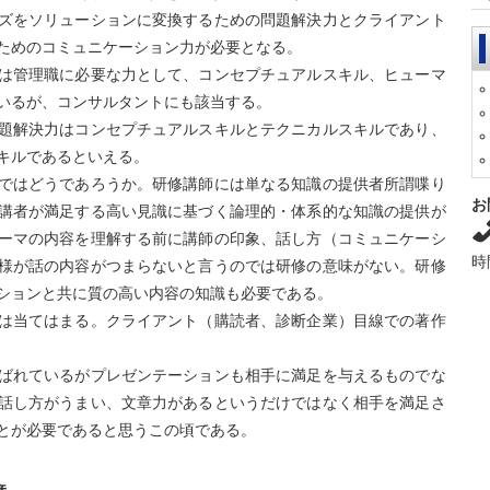
ズをソリューションに変換するための問題解決力とクライアント
ためのコミュニケーション力が必要となる。
は管理職に必要な力として、コンセプチュアルスキル、ヒューマ
いるが、コンサルタントにも該当する。
題解決力はコンセプチュアルスキルとテクニカルスキルであり、
キルであるといえる。
ではどうであろうか。研修講師には単なる知識の提供者所謂喋り
お
講者が満足する高い見識に基づく論理的・体系的な知識の提供が
ーマの内容を理解する前に講師の印象、話し方（コミュニケーシ
時
様が話の内容がつまらないと言うのでは研修の意味がない。研修
ションと共に質の高い内容の知識も必要である。
は当てはまる。クライアント（購読者、診断企業）目線での著作
ばれているがプレゼンテーションも相手に満足を与えるものでな
話し方がうまい、文章力があるというだけではなく相手を満足さ
とが必要であると思うこの頃である。