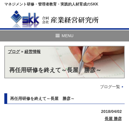
マネジメント研修・管理者教育・実践的人材育成のSKK
ブログ
»
経営情報
再任用研修を終えて～長屋 勝彦～
ブログ一覧
再任用研修を終えて～長屋 勝彦～
2018/04/02
長屋 勝彦