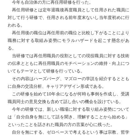
今年も自治体の方に再任用研修を行った。
再任用研修とは定年退職後再度職員として任用された職員に
対して行う研修で、任用される前年度末ないし当年度初めに行
われる。
再任用後の職位は再任用前の職位と比較し下がることにより
職務に対する取組み姿勢にモラルハザードを起こす懸念があ
る。
当研修では再任用職員の役割としての現役職員に対する技術
の伝承とともに再任用職員のモチベーションの維持・向上につ
いてもテーマとして研修を行っている。
その内容はハーズバーグ、マズローの学説を紹介するととも
に自身の交流分析、キャリアデザイン形成である。
この研修を始めて10年余になるが何時も事例を作成し、受講
職員同士の意見交換も含めて話し合いの機会を設けている。
今年の研修では、新しい職場に対する取り組み姿勢について
は「自分自身を無にして話を聞き、理解することから始める」
といったことを話された職員の方の言葉が心に残った。
自分を無にする、ゼロベースで考えるという事は宗教、哲学