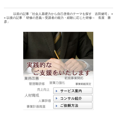
以前の記事
「社会人基礎力から自己啓発のテーマを探す 吉田健司」
»
« 以後の記事
「 研修の意義～受講者の能力・経験に応じた研修～ 長屋 勝
彦」