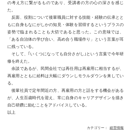
の考え方に繋がるものであり、受講者の方の心の深さを感じ
た。
反面、役割について後輩職員に対する技能・経験の伝承とと
もに自身もなにがしかの知見・体験を習得するというプラスの
姿勢で臨まれることも大切であると思った。この意味では、
「ある自治体の学び合い、高め合う職場作り」という言葉が耳
に残っている。
そして、｢いくつになっても自分さがし｣という言葉で今年研
修を終えた。
余談であるが、民間会社では再任用は再雇用に相当するが、
再雇用とともに給料は大幅にダウンしモラルダウンを来してい
る。
後輩社員で定年間近の方、再雇用の方と話をする機会がある
が、人生百歳時代を迎え、常に自身のキャリアデザインを描き
自己研鑽に励むことをアドバイスしている。
以上
カテゴリー：
経営情報