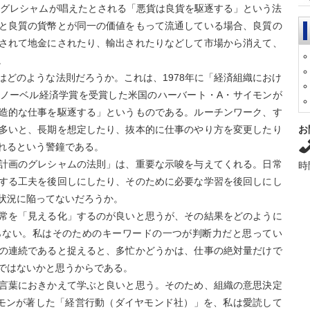
 グレシャムが唱えたとされる「悪貨は良貨を駆逐する」という法
と良質の貨幣とが同一の価値をもって流通している場合、良質の
されて地金にされたり、輸出されたりなどして市場から消えて、
。
はどのような法則だろうか。これは、1978年に「経済組織におけ
ノーベル経済学賞を受賞した米国のハーバート・A・サイモンが
造的な仕事を駆逐する」というものである。ルーチンワーク、す
お
多いと、長期を想定したり、抜本的に仕事のやり方を変更したり
れるという警鐘である。
計画のグレシャムの法則」は、重要な示唆を与えてくれる。日常
時
する工夫を後回しにしたり、そのために必要な学習を後回しにし
状況に陥ってないだろうか。
常を「見える化」するのが良いと思うが、その結果をどのように
らない。私はそのためのキーワードの一つが判断力だと思ってい
の連続であると捉えると、多忙かどうかは、仕事の絶対量だけで
ではないかと思うからである。
言葉におきかえて学ぶと良いと思う。そのため、組織の意思決定
モンが著した「経営行動（ダイヤモンド社）」を、私は愛読して