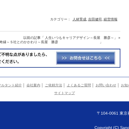
カテゴリー：
人材育成
,
吉田健司
,
経営情報
以前の記事
「 人生いつもキャリアデザイン～長屋 勝彦～」
»
Ｓ社とのかかわり～長屋 勝彦 」
サルタント紹介
会社案内
ご依頼方法
よくあるご質問
お問い合わせ
お知
サイトマップ
〒104-0061 東
Copyright (C) San