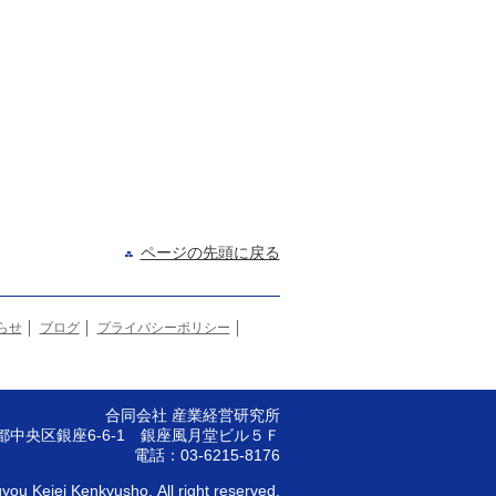
ページの先頭に戻る
らせ
ブログ
プライバシーポリシー
合同会社 産業経営研究所
京都中央区銀座6-6-1
銀座風月堂ビル５Ｆ
電話：03-6215-8176
gyou Keiei Kenkyusho.
All right reserved.