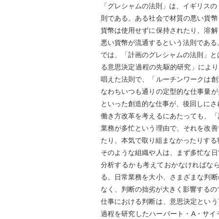
「グレシャムの法則」は、イギリスの
則である。ある社会で材質の悪い貨幣
貨幣は使用せずに保持されたり、溶解
悪い貨幣が流通するという法則である
では、「計画のグレシャムの法則」と
る意思決定過程の先駆的研究」により
唱えた法則で、「ルーチンワークは創
なわちいつも通りの定型的な仕事量が
といった創造的な仕事が、後回しにさ
働き方改革を考えるにあたっても、「
業務が多忙という理由で、それを改善
たり、本気で取り組まなかったりする
そのような組織や人は、まず多忙な日
分析するかも考えておかなければな
る。日常業務を大小、さまざまな判断
なく、判断の拙劣が大きく影響するの
仕事における判断は、意思決定という
過程を研究したハーバート・A・サイ