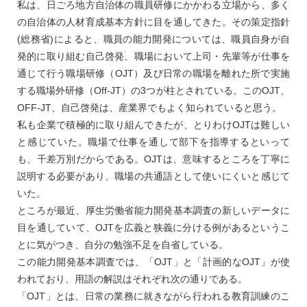
私は、日ごろ地方自治体の職員研修にかかわる立場から、多く
の自治体の人材育成基本方針に目を通してきた。その策定指針
(総務省)によると、職員の能力開発については、職員自身が自
発的に取り組む自己啓発、職場において上司・先輩等が仕事を
通じて行う職場研修（OJT）及び日常の職場を離れた所で実施
する職場外研修（Off-JT）の3つが柱とされている。このOJT、
OFF-JT、自己啓発は、産業界でもよく知られていると思う。
私も企業で積極的に取り組んできたが、とりわけOJTは難しい
と感じていた。職場で仕事を通して部下を指導するといって
も、千差万別だからである。OJTは、意味するところを丁寧に
説明する必要があり、職場の共通語として使いにくいと感じて
いた。
ところが最近、厚生労働省能力開発基本調査の新しいデータに
目を通していて、OJTを広義と狭義に分ける例があるというこ
とに気がつき、自分の勉強不足を自省している。
この能力開発基本調査では、「OJT」と「計画的なOJT」が使
われており、用語の解説はそれぞれ次の通りである。
「OJT」とは、日常の業務に就きながら行われる教育訓練のこ