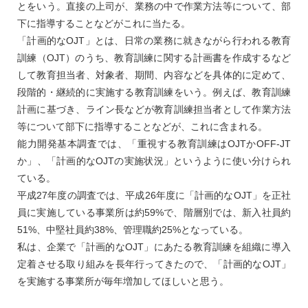
とをいう。直接の上司が、業務の中で作業方法等について、部
下に指導することなどがこれに当たる。
「計画的なOJT」とは、日常の業務に就きながら行われる教育
訓練（OJT）のうち、教育訓練に関する計画書を作成するなど
して教育担当者、対象者、期間、内容などを具体的に定めて、
段階的・継続的に実施する教育訓練をいう。例えば、教育訓練
計画に基づき、ライン長などが教育訓練担当者として作業方法
等について部下に指導することなどが、これに含まれる。
能力開発基本調査では、「重視する教育訓練はOJTかOFF-JT
か」、「計画的なOJTの実施状況」というように使い分けられ
ている。
平成27年度の調査では、平成26年度に「計画的なOJT」を正社
員に実施している事業所は約59%で、階層別では、新入社員約
51%、中堅社員約38%、管理職約25%となっている。
私は、企業で「計画的なOJT」にあたる教育訓練を組織に導入
定着させる取り組みを長年行ってきたので、「計画的なOJT」
を実施する事業所が毎年増加してほしいと思う。