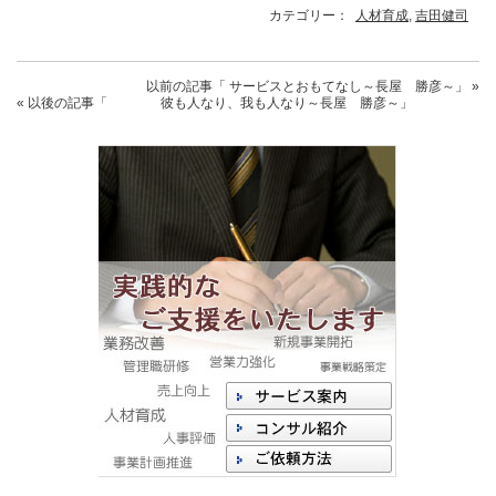
カテゴリー：
人材育成
,
吉田健司
以前の記事
「 サービスとおもてなし～長屋 勝彦～」
»
« 以後の記事
「 彼も人なり、我も人なり～長屋 勝彦～」