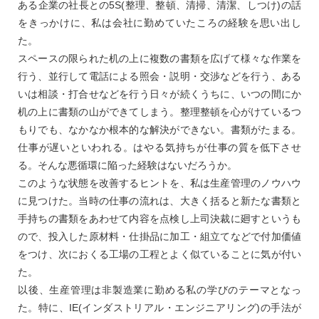
ある企業の社長との5S(整理、整頓、清掃、清潔、しつけ)の話
をきっかけに、私は会社に勤めていたころの経験を思い出し
た。
スペースの限られた机の上に複数の書類を広げて様々な作業を
行う、並行して電話による照会・説明・交渉などを行う、ある
いは相談・打合せなどを行う日々が続くうちに、いつの間にか
机の上に書類の山ができてしまう。整理整頓を心がけているつ
もりでも、なかなか根本的な解決ができない。書類がたまる。
仕事が遅いといわれる。はやる気持ちが仕事の質を低下させ
る。そんな悪循環に陥った経験はないだろうか。
このような状態を改善するヒントを、私は生産管理のノウハウ
に見つけた。当時の仕事の流れは、大きく括ると新たな書類と
手持ちの書類をあわせて内容を点検し上司決裁に廻すというも
ので、投入した原材料・仕掛品に加工・組立てなどで付加価値
をつけ、次におくる工場の工程とよく似ていることに気が付い
た。
以後、生産管理は非製造業に勤める私の学びのテーマとなっ
た。特に、IE(インダストリアル・エンジニアリング)の手法が