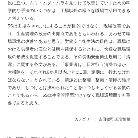
役に立つ。ムリ・ムダ・ムラを見つけて改善していくための科
学的な手法のいくつかは、工場以外の様々な職場で活用できる
と考えている。
5Sは工場をきれいにすることが目的ではなく、現場改善であ
り、生産管理の改善の出発点であるともいわれる。あわせて職
場環境の改善であると思う。労働安全衛生法の目的は、職場に
おける労働者の安全と健康を確保するとともに、快適な職場環
境の形成を促進することである。その労働安全衛生規則に「清
潔」に関する条文がある。「事業者は、日常行う清掃のほか、
大掃除を、それぞれ6か月以内ごとに1回、定期に、行わなけれ
ばならない」とされている。清潔とは整理・整頓・清掃の維持
であり、しつけとは決められたことをいつも正しく守る習慣の
ことであるから、5Sは生産管理面だけでなく職場環境面でも重
要であると思う。
カテゴリー：
吉田健司
,
経営情報