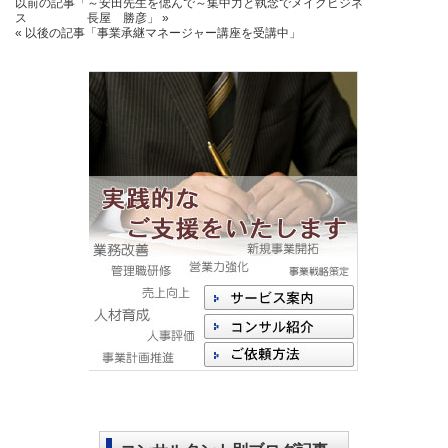
以前の記事
「～安田先生を偲んで～集中力と執念でメイクビジネ
ス 長屋 勝彦」
»
« 以後の記事
「事業承継マネージャー講座を受講中」