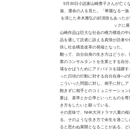
9月30日小説家山崎豊子さんが亡
族、運命の人を見た。「華麗なる一族
を演じた本木雅弘の好演技もあったが
ックに展
山崎作品は巨大な社会の権力構造の中
品を通して読者に訴える真情が読者や
供し社会構造改革の発端となった。
翻って、自分自身の生き方はどうか。
業のコンサルタントを生業とする自分
場をかばうためにアドバイスを躊躇す
った日頃の行動に対する自分自身への
こういった問題に対し、相手に対しア
飽きずに相手とのコミュニケーション
要は、基準とか公準といったものを尊
き方をしたいと願っている。
その意味で、NHK大河ドラマ八重の
る。そのような生き方で余生を過ごし
ると思わぬ展開となることがある。ど