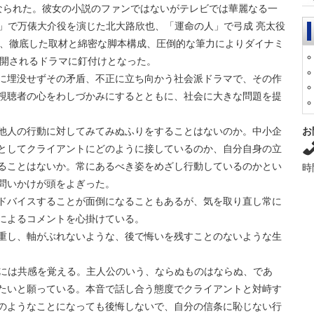
くなられた。彼女の小説のファンではないがテレビでは華麗なる一
」で万俵大介役を演じた北大路欣也、「運命の人」で弓成 亮太役
、徹底した取材と綿密な脚本構成、圧倒的な筆力によりダイナミ
開されるドラマに釘付けとなった。
に埋没せずその矛盾、不正に立ち向かう社会派ドラマで、その作
視聴者の心をわしづかみにするとともに、社会に大きな問題を提
お
他人の行動に対してみてみぬふりをすることはないのか。中小企
としてクライアントにどのように接しているのか、自分自身の立
ることはないか。常にあるべき姿をめざし行動しているのかとい
時
問いかけが頭をよぎった。
ドバイスすることが面倒になることもあるが、気を取り直し常に
によるコメントを心掛けている。
重し、軸がぶれないような、後で悔いを残すことのないような生
桜には共感を覚える。主人公のいう、ならぬものはならぬ、であ
たいと願っている。本音で話し合う態度でクライアントと対峙す
のようなことになっても後悔しないで、自分の信条に恥じない行