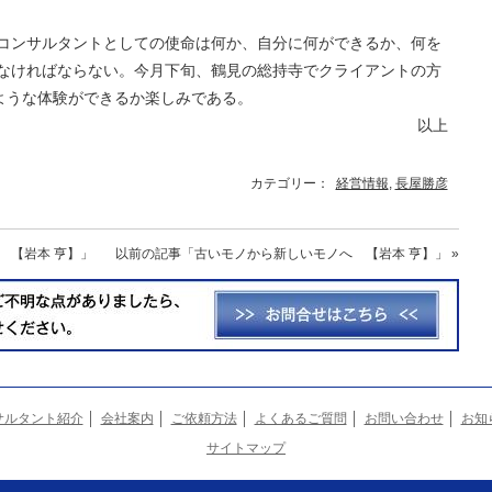
コンサルタントとしての使命は何か、自分に何ができるか、何を
なければならない。今月下旬、鶴見の総持寺でクライアントの方
のような体験ができるか楽しみである。
以上
カテゴリー：
経営情報
,
長屋勝彦
 【岩本 亨】」
以前の記事
「古いモノから新しいモノへ 【岩本 亨】」
»
サルタント紹介
会社案内
ご依頼方法
よくあるご質問
お問い合わせ
お知
サイトマップ