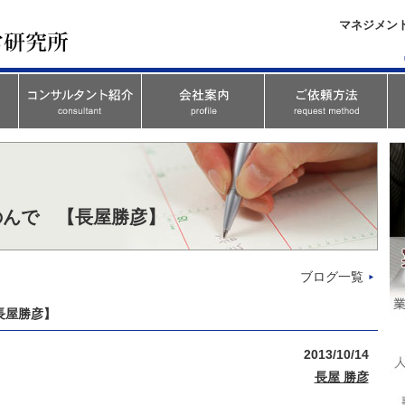
マネジメン
のんで 【長屋勝彦】
ブログ一覧
長屋勝彦】
2013/10/14
長屋 勝彦