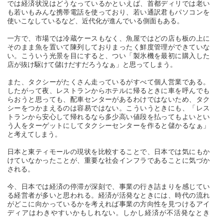
では経済状況はどうなっているかといえば、首都ディリでは老い
も若いもみんな携帯電話を使っており、若い通訳君もパソコンを
使いこなしているなど、近代化が進んでいる側面もある。
一方で、市場では冷蔵ケースもなく、魚屋ではどの店も板の上に
そのまま魚を置いて陳列しておりまったく鮮度管理ができていな
い。こういう光景を目にすると、つい「製氷機を最初に購入した
店が抜け駆けて儲けだすだろうなぁ」と思ってしまう。
また、タクシーがたくさん走っているがすべて個人営業である。
したがって夜、レストランからホテルに帰るときに車を呼んでも
らおうと思っても、配車センターがあるわけではないため、タク
シーをつかまえるのは容易ではない。こういうときにも、「レス
トランから安心して帰れるなら多少高い値段を払ってもよいとい
う人をターゲットにしてタクシーセンターを作ると儲かるなぁ」
と考えてしまう。
日本と東ティモールの現状を比較することで、日本では気にもか
けていなかったことが、重要な社会インフラであることに気づか
される。
今、日本では経済の停滞が深刻で、事業の行き詰まりを感じてい
る経営者が多いと思われる。経済が活発なときには、時代の流れ
がどこに向かっているかを考えれば事業の方向性を見つけるアイ
ディアはわきやすいかもしれない。しかし経済が不活発なとき