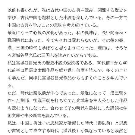
以前も書いたが、私は古代中国の古典を読み、関連する歴史を
学び、古代中国を題材とした小説を楽しんでいる。その一方で
中国の古典を学ぶことの意味を考え続けている。
最近になって心境の変化があった。私の興味は、長い間春秋・
戦国時代にあった。今でもそれは変わらないが、その後の秦、
漢、三国の時代も学ぼうと思うようになった。理由は、そろそ
ろ宮城谷昌光氏の三国志を読みたいからである。
私は宮城谷昌光氏の歴史小説の愛読者である。30代前半から40
代前半は司馬遼太郎作品を繰り返し何度も読んで、多くのこと
を学んだ。同様に宮城谷昌光作品からも多くのことを学んでい
る。
ただ、時代は秦以前が中心であった。最近になって、漢王朝を
作った劉邦、後漢王朝を打ち立てた光武帝を主人公とした作品
も読むようになった。合わせてその時代を題材にした講談社学
術文庫や中公新書を読んでいる。
私は、中国古典はその思想家が活躍した時代（秦以前）と思想
が書物として成立する時代（漢以後）が異なっていると漠然と