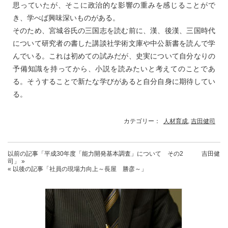
思っていたが、そこに政治的な影響の重みを感じることがで
き、学べば興味深いものがある。
そのため、宮城谷氏の三国志を読む前に、漢、後漢、三国時代
について研究者の書した講談社学術文庫や中公新書を読んで学
んでいる。これは初めての試みだが、史実について自分なりの
予備知識を持ってから、小説を読みたいと考えてのことであ
る。そうすることで新たな学びがあると自分自身に期待してい
る。
カテゴリー：
人材育成
,
吉田健司
以前の記事
「平成30年度「能力開発基本調査」について その2 吉田健
司」
»
« 以後の記事
「社員の現場力向上～長屋 勝彦～」