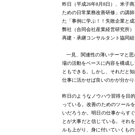
昨日（平成
26
年
8
月
8
日）、米子商
ための日常業務改善研修」の講師
た「事例に学ぶ！！失敗企業と成
弊社（合同会社産業経営研究所）
再建・承継コンサルタント協同組
一見、関連性の薄いテーマと思
場の活動をベースに内容を構成し
ともできる。しかし、それだと知
仕事に活かせば良いのかが分かり
昨日のようなノウハウ習得を目
っている。改善のためのツール
いだろうか。明日の仕事からす
とが大事だと信じている。
それ
ルも上がり、身に付いていくもの