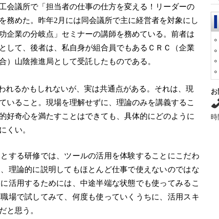
工会議所で「担当者の仕事の仕方を変える！リーダーの
を務めた。昨年
2
月には同会議所で主に経営者を対象にし
功企業の分岐点」セミナーの講師を務めている。前者は
として、後者は、私自身が組合員でもあるＣＲＣ（企業
合）山陰推進局として受託したものである。
われるかもしれないが、実は共通点がある。それは、現
お
ていること。現場を理解せずに、理論のみを講義するこ
的好奇心を満たすことはできても、具体的にどのように
時
にくい。
的とする研修では、ツールの活用を体験することにこだわ
を、理論的に説明してもほとんど仕事で使えないのではな
ぐに活用するためには、中途半端な状態でも使ってみるこ
を職場で試してみて、何度も使っていくうちに、活用スキ
だと思う。