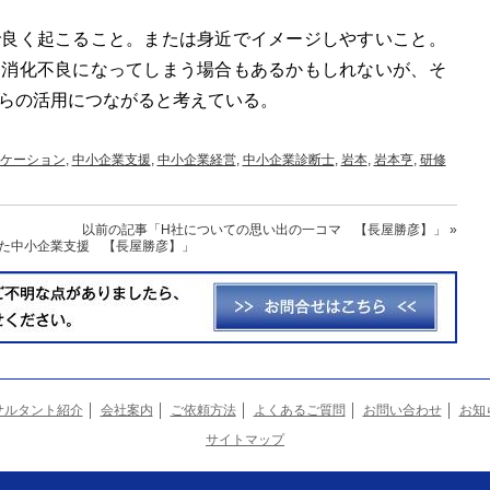
で良く起こること。または身近でイメージしやすいこと。
、消化不良になってしまう場合もあるかもしれないが、そ
らの活用につながると考えている。
ケーション
,
中小企業支援
,
中小企業経営
,
中小企業診断士
,
岩本
,
岩本亨
,
研修
以前の記事
「H社についての思い出の一コマ 【長屋勝彦】」
»
た中小企業支援 【長屋勝彦】」
サルタント紹介
会社案内
ご依頼方法
よくあるご質問
お問い合わせ
お知
サイトマップ